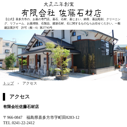
【公式】喜多方市の、お墓の専門店。墓石、石材、墓じまい、納骨、墓誌彫刻、クリーニン
グ、リフォーム、お墓掃除、石製品、建築石材、石に関するものならお任せください。一般
建設業許可 許可（般－6）第27743号
トップ
›
アクセス
アクセス
有限会社佐藤石材店
〒966-0847 福島県喜多方市字町田8283-12
TEL.0241-22-2412