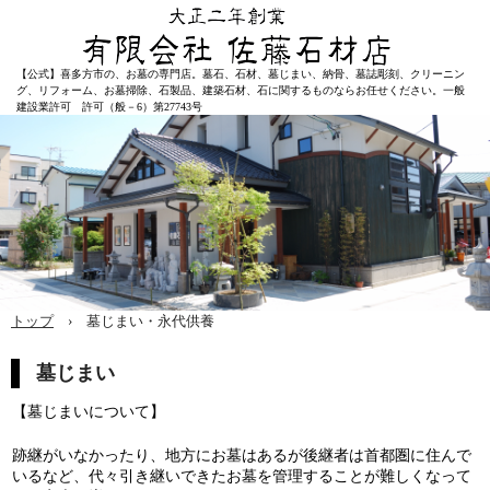
【公式】喜多方市の、お墓の専門店。墓石、石材、墓じまい、納骨、墓誌彫刻、クリーニン
グ、リフォーム、お墓掃除、石製品、建築石材、石に関するものならお任せください。一般
建設業許可 許可（般－6）第27743号
トップ
›
墓じまい・永代供養
墓じまい
【墓じまいについて】
跡継がいなかったり、地方にお墓はあるが後継者は首都圏に住んで
いるなど、代々引き継いできたお墓を管理することが難しくなって