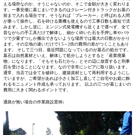
える場所なのか、そうじゃないのか、そこで金額が大きく変わりま
す。一番安価に墓じまいできるのはクレーン付きトラックがお墓の
前まで入れる場合です。そうなれば「ブレーカー」と呼ばれる人間
が乗って操作し、石を砕ける重機も使えるので工事日数も最短で済
みます。しかし逆に、エンジン式発電機すら近くまで運べず、全て
昔ながらの手工具だけで解体し、細かく砕いた石を手押し車やバケ
ツで少量ずつしか搬出できないような場所では最大の日数がかかり
ます。その立地の違いだけで1.5～2倍の費用の差がつくこともあり
ます。 そして三つ目。最近問題になっているのが墓石の処分です。
墓石は自然素材といえ、解体して処分しようとすると「産業廃棄
物」になります。「そもそも石だから」とその辺に放置すると刑事
罰を受けることになります。なので非常にシビアに取り扱います。
通常、当店では全てを破砕し、建築資材として再利用するようにし
ていますが、ご希望があれば小さく加工し直してご自宅やお庭に飾
れるモニュメント作成も承っております。 以上の三つが墓じまいの
費用に大きく関わるポイントです。
通路が無い場合の作業路設置例↓